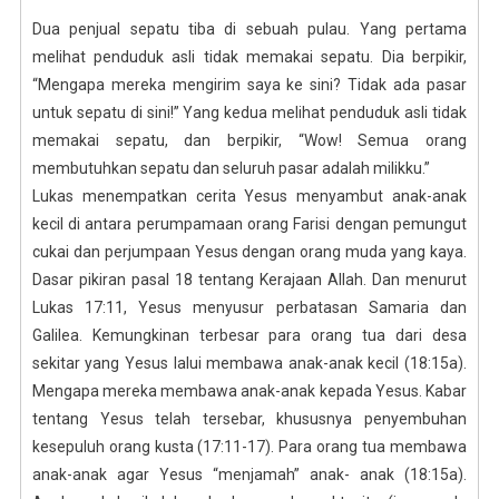
Dua penjual sepatu tiba di sebuah pulau. Yang pertama
melihat penduduk asli tidak memakai sepatu. Dia berpikir,
“Mengapa mereka mengirim saya ke sini? Tidak ada pasar
untuk sepatu di sini!” Yang kedua melihat penduduk asli tidak
memakai sepatu, dan berpikir, “Wow! Semua orang
membutuhkan sepatu dan seluruh pasar adalah milikku.”
Lukas menempatkan cerita Yesus menyambut anak-anak
kecil di antara perumpamaan orang Farisi dengan pemungut
cukai dan perjumpaan Yesus dengan orang muda yang kaya.
Dasar pikiran pasal 18 tentang Kerajaan Allah. Dan menurut
Lukas 17:11, Yesus menyusur perbatasan Samaria dan
Galilea. Kemungkinan terbesar para orang tua dari desa
sekitar yang Yesus lalui membawa anak-anak kecil (18:15a).
Mengapa mereka membawa anak-anak kepada Yesus. Kabar
tentang Yesus telah tersebar, khususnya penyembuhan
kesepuluh orang kusta (17:11-17). Para orang tua membawa
anak-anak agar Yesus “menjamah” anak- anak (18:15a).