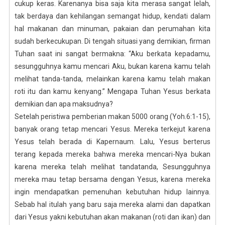
cukup keras. Karenanya bisa saja kita merasa sangat lelah,
tak berdaya dan kehilangan semangat hidup, kendati dalam
hal makanan dan minuman, pakaian dan perumahan kita
sudah berkecukupan. Di tengah situasi yang demikian, firman
Tuhan saat ini sangat bermakna: “Aku berkata kepadamu,
sesungguhnya kamu mencari Aku, bukan karena kamu telah
melihat tanda-tanda, melainkan karena kamu telah makan
roti itu dan kamu kenyang.” Mengapa Tuhan Yesus berkata
demikian dan apa maksudnya?
Setelah peristiwa pemberian makan 5000 orang (Yoh.6:1-15),
banyak orang tetap mencari Yesus. Mereka terkejut karena
Yesus telah berada di Kapernaum. Lalu, Yesus berterus
terang kepada mereka bahwa mereka mencari-Nya bukan
karena mereka telah melihat tandatanda, Sesungguhnya
mereka mau tetap bersama dengan Yesus, karena mereka
ingin mendapatkan pemenuhan kebutuhan hidup lainnya.
Sebab hal itulah yang baru saja mereka alami dan dapatkan
dari Yesus yakni kebutuhan akan makanan (roti dan ikan) dan