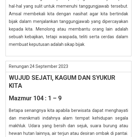
hal-hal yang sulit untuk memenuhi tanggungjawab tersebut.
Amsal membekali kita dengan nasihat agar kita bertindak
bijak dalam menjalankan tanggungjawab yang dipercayakan
kepada kita. Menolong atau membantu orang lain adalah
sebuah kebajikan, tetapi waspada, teliti serta cerdas dalam
membuat keputusan adalah sikap bijak.
Renungan 24 September 2023
WUJUD SEJATI, KAGUM DAN SYUKUR
KITA
Mazmur 104 : 1 – 9
Betapa senangnya kita apabila berwisata dapat menghayati
dan menikmati indahnya alam tempat kehidupan segala
makhluk. Udara yang bersih dan sejuk, suara burung atau
hewan hutan lainnya, air terjun atau desiran ombak di pantai.