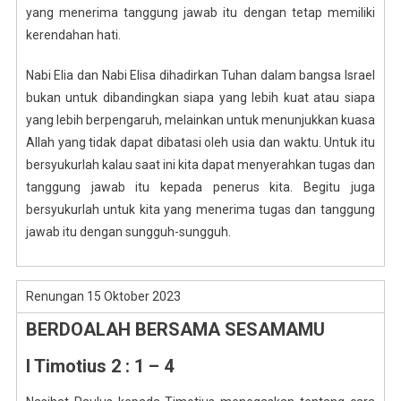
yang menerima tanggung jawab itu dengan tetap memiliki
kerendahan hati.
Nabi Elia dan Nabi Elisa dihadirkan Tuhan dalam bangsa Israel
bukan untuk dibandingkan siapa yang lebih kuat atau siapa
yang lebih berpengaruh, melainkan untuk menunjukkan kuasa
Allah yang tidak dapat dibatasi oleh usia dan waktu. Untuk itu
bersyukurlah kalau saat ini kita dapat menyerahkan tugas dan
tanggung jawab itu kepada penerus kita. Begitu juga
bersyukurlah untuk kita yang menerima tugas dan tanggung
jawab itu dengan sungguh-sungguh.
Renungan 15 Oktober 2023
BERDOALAH BERSAMA SESAMAMU
I Timotius 2 : 1 – 4