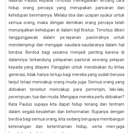
Nasihat Paulus kepada Timotius menegaskan tentang cara
hidup orang percaya yang merupakan pancaran dari
kehidupan berimannya. Melalui doa dan ucapan syukur untuk
semua orang, maka dengan demikian orang percaya telah
menunjukkan kehidupan di dalam Injil Kristus. Timotius diberi
tanggungjawab dalam pe-layanan pastoralnya untuk
mendampingi dan mengajar saudara-saudaranya dalam hal
berdoa. Berdoa bagi sesama menjadi penting karena di
dalamnya terkandung pelayanan pastoral seorang pelayan
kepada yang dilayani. Panggilan untuk mendoakan itu lintas
generasi, tidak hanya tertuju bagi mereka yang sudah berusia
lanjut tetapi mencakup orang muda juga. Semua orang yang
didoakan tersebut mencakup para pemimpin, laki-laki,
perempuan, tua dan muda. Mengapa mereka perlu didoakan?
Kata Paulus supaya kita dapat hidup tenang dan tentram
dalam segala kesalehan dan kehormatan. Rupanya dengan
berdoa bagi semua orang, kita sedang berupaya membangun
ketenangan dan ketentraman hidup, serta men-jaga