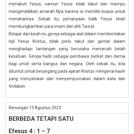
menakuti Yesus, namun Yesus tidak takut dan mampu
mengendalikan amarah-Nya; karena ia memiliki kuasa untuk
menahannya. Sebab itu, pertanyaan balik Yesus telah
membungkamkan para imam dan ahli Taurat.
Belajar dari kisah ini, gereja sebagai alat dalam memberitakan
Injil Yesus Kristus, tidak perlu takut dan gentar dalam
menghadapi tantangan yang berusaha memecah belah
kesatuan. Gereja hadir sebagai pembawa berkat dan damai
bagi umat serta bangsa dan negara. Oleh sebab itu, kita
dituntut untuk berpegang pada ajaran Kristus mengenai kasih
yang menyatukan dan menyempurnakan dalam kata dan
tindakan.
Renungan 13 Agustus 2023
BERBEDA TETAPI SATU
Efesus 4 : 1 – 7