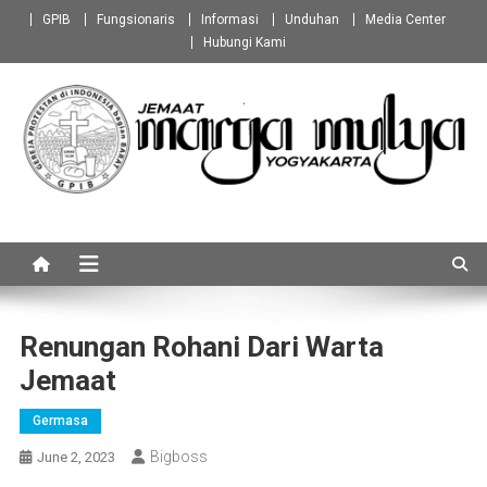
Skip
GPIB
Fungsionaris
Informasi
Unduhan
Media Center
to
Hubungi Kami
content
GPIB Marga Mulya
Jemaat Marga Mulya Yogyakarta
Yogyakarta
Renungan Rohani Dari Warta
Jemaat
Germasa
Bigboss
June 2, 2023