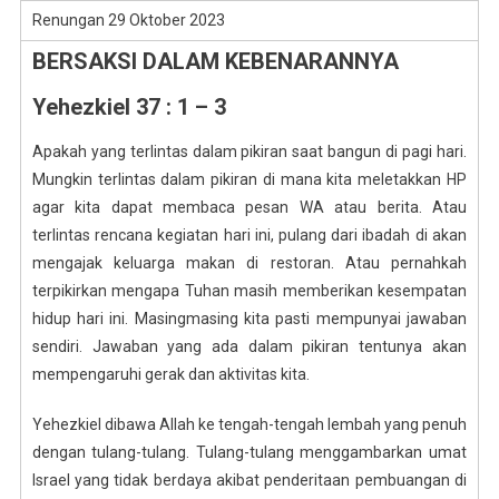
Renungan 29 Oktober 2023
BERSAKSI DALAM KEBENARANNYA
Yehezkiel 37 : 1 – 3
Apakah yang terlintas dalam pikiran saat bangun di pagi hari.
Mungkin terlintas dalam pikiran di mana kita meletakkan HP
agar kita dapat membaca pesan WA atau berita. Atau
terlintas rencana kegiatan hari ini, pulang dari ibadah di akan
mengajak keluarga makan di restoran. Atau pernahkah
terpikirkan mengapa Tuhan masih memberikan kesempatan
hidup hari ini. Masingmasing kita pasti mempunyai jawaban
sendiri. Jawaban yang ada dalam pikiran tentunya akan
mempengaruhi gerak dan aktivitas kita.
Yehezkiel dibawa Allah ke tengah-tengah lembah yang penuh
dengan tulang-tulang. Tulang-tulang menggambarkan umat
Israel yang tidak berdaya akibat penderitaan pembuangan di