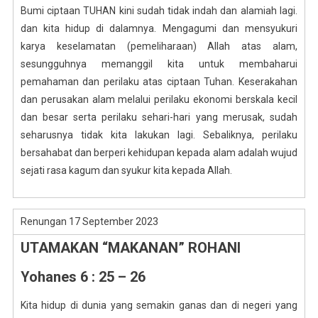
Bumi ciptaan TUHAN kini sudah tidak indah dan alamiah lagi.
dan kita hidup di dalamnya. Mengagumi dan mensyukuri
karya keselamatan (pemeliharaan) Allah atas alam,
sesungguhnya memanggil kita untuk membaharui
pemahaman dan perilaku atas ciptaan Tuhan. Keserakahan
dan perusakan alam melalui perilaku ekonomi berskala kecil
dan besar serta perilaku sehari-hari yang merusak, sudah
seharusnya tidak kita lakukan lagi. Sebaliknya, perilaku
bersahabat dan berperi kehidupan kepada alam adalah wujud
sejati rasa kagum dan syukur kita kepada Allah.
Renungan 17 September 2023
UTAMAKAN “MAKANAN” ROHANI
Yohanes 6 : 25 – 26
Kita hidup di dunia yang semakin ganas dan di negeri yang