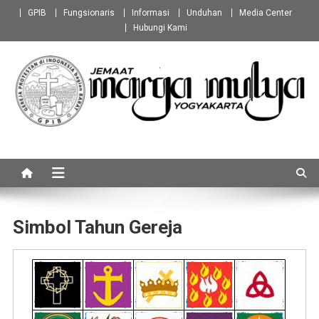
Skip
GPIB
Fungsionaris
Informasi
Unduhan
Media Center
to
Hubungi Kami
content
GPIB Marga Mulya
Jemaat Marga Mulya Yogyakarta
Yogyakarta
Simbol Tahun Gereja