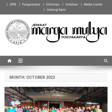
Skip
GPIB
Fungsionaris
Informasi
Unduhan
Media Center
to
Hubungi Kami
content
GPIB Marga Mulya
Jemaat Marga Mulya Yogyakarta
Yogyakarta
MONTH:
OCTOBER 2023