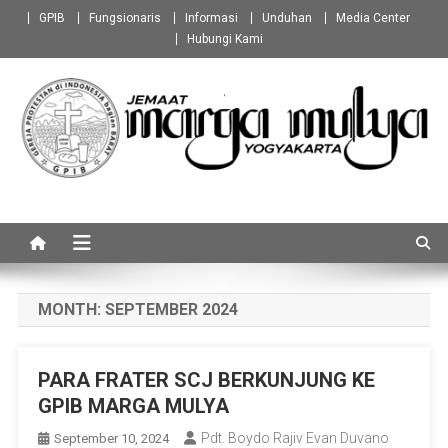
Skip
GPIB
Fungsionaris
Informasi
Unduhan
Media Center
to
Hubungi Kami
content
GPIB Marga Mulya
Jemaat Marga Mulya Yogyakarta
Yogyakarta
MONTH:
SEPTEMBER 2024
PARA FRATER SCJ BERKUNJUNG KE
GPIB MARGA MULYA
Pdt. Boydo Rajiv Evan Duvano
September 10, 2024