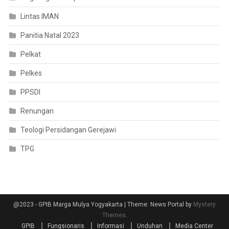
Lintas IMAN
Panitia Natal 2023
Pelkat
Pelkes
PPSDI
Renungan
Teologi Persidangan Gerejawi
TPG
@2023 - GPIB Marga Mulya Yogyakarta
|
Theme: News Portal by
Mystery
Themes
.
GPIB
Fungsionaris
Informasi
Unduhan
Media Center