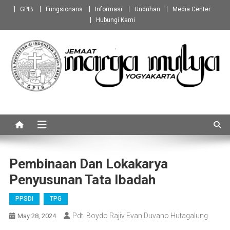
Skip
GPIB
Fungsionaris
Informasi
Unduhan
Media Center
to
Hubungi Kami
content
GPIB Marga Mulya
Jemaat Marga Mulya Yogyakarta
Yogyakarta
Pembinaan Dan Lokakarya
Penyusunan Tata Ibadah
PPSDI
TPG
Pdt. Boydo Rajiv Evan Duvano Hutagalung
May 28, 2024