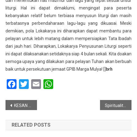
dan menentukan nas mazmur dan lagu yang tepat sesuai unsur
liturgi. Hal ini dapat dimaklumi, mengingat para peserta
kebanyakan relatif belum terbiasa menyusun liturgi dan masih
terbatasnya perbendaharaan lagu-lagu yang dikuasai. Meski
demikian, pola Lokakarya ini diharapkan dapat membantu para
pelayan untuk lebih matang dalam mempersiapkan Tata Ibadah
dari jauh hari. Diharapkan, Lokakarya Penyusunan Liturgi seperti
ini dapat dilaksanakan setidaknya siap 4 bulan sekali. Kita doakan
semoga upaya yang dilakukan para pelayan Tuhan akan berbuah
baik untuk persekutuan jemaat GPIB Marga Mulya! []
brh
Facebook
Twitter
Email
WhatsApp
Post
KESAN PENGUNJUNG GPIB MARGA MULYA YOGYAKARTA
Spiritualitas Pelayanan: Kerelaan dan Sukacita Memberi Diri (2 Korintus 8:8-9)
navigation
RELATED POSTS